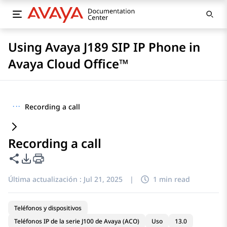
Using Avaya J189 SIP IP Phone in
Avaya Cloud Office™
···
Recording a call
Recording a call
Compartir esta página
Opciones de exportación de PDF
Última actualización :
Jul 21, 2025
|
1 min read
Teléfonos y dispositivos
Teléfonos IP de la serie J100 de Avaya (ACO)
Uso
13.0