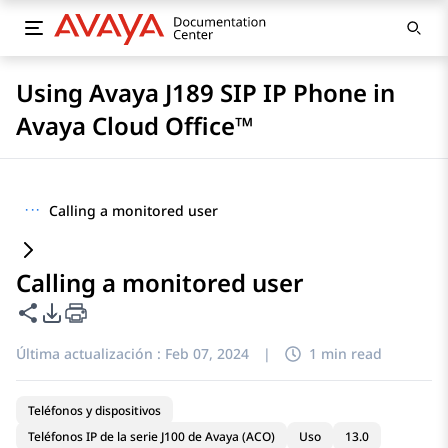
Using Avaya J189 SIP IP Phone in
Avaya Cloud Office™
···
Calling a monitored user
Calling a monitored user
Compartir esta página
Opciones de exportación de PDF
Última actualización :
Feb 07, 2024
|
1 min read
Teléfonos y dispositivos
Teléfonos IP de la serie J100 de Avaya (ACO)
Uso
13.0