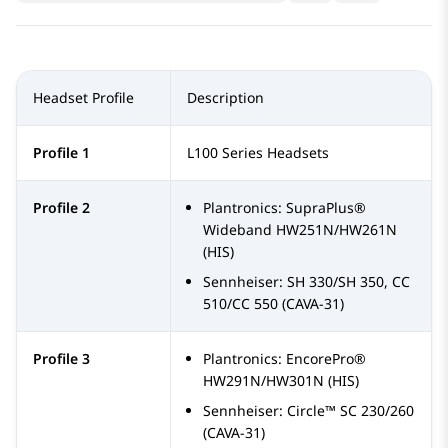
Headset Profile
Description
Profile 1
L100
Series Headsets
Profile 2
Plantronics: SupraPlus®
Wideband HW251N/HW261N
(HIS)
Sennheiser: SH 330/SH 350, CC
510/CC 550 (CAVA-31)
Profile 3
Plantronics: EncorePro®
HW291N/HW301N (HIS)
Sennheiser: Circle™ SC 230/260
(CAVA-31)