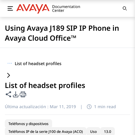
Using Avaya J189 SIP IP Phone in
Avaya Cloud Office™
···
List of headset profiles
List of headset profiles
Compartir esta página
Opciones de exportación de PDF
Última actualización :
Mar 11, 2019
|
1 min read
Teléfonos y dispositivos
Teléfonos IP de la serie J100 de Avaya (ACO)
Uso
13.0