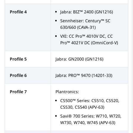
Profile 4
Jabra: BIZ™ 2400 (GN1216)
Sennheiser: Century™ SC
630/660 (CAVA-31)
VXI: CC Pro™ 4010V DC, CC
Pro™ 4021V DC (OmniCord-V)
Profile 5
Jabra: GN2000 (GN1216)
Profile 6
Jabra: PRO™ 9470 (14201-33)
Profile 7
Plantronics:
CS500™ Series: CS510, CS520,
CS530, CS540 (APV-63)
Savi® 700 Series: W710, W720,
W730, W740, W745 (APV-63)