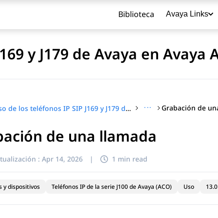
Biblioteca
Avaya Links
 J169 y J179 de Avaya en Avaya
···
Grabación de un
Uso de los teléfonos IP SIP J169 y J179 de Avaya en Avaya Aura®
bación de una llamada
título
tualización :
Apr 14, 2026
|
1 min read
 y dispositivos
Teléfonos IP de la serie J100 de Avaya (ACO)
Uso
13.0