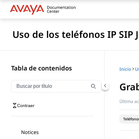
Uso de los teléfonos IP SIP
Tabla de contenidos
Inicio
Gra
Filtrar navegación por título
Escriba para filtrar los elementos de navegación por 
Última ac
Contraer
Teléfonos
Notices