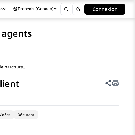
Connexion
ks
Français (Canada)
s agents
Utilisation du widget de parcours client
lient
Partager 
Vidéos
Débutant