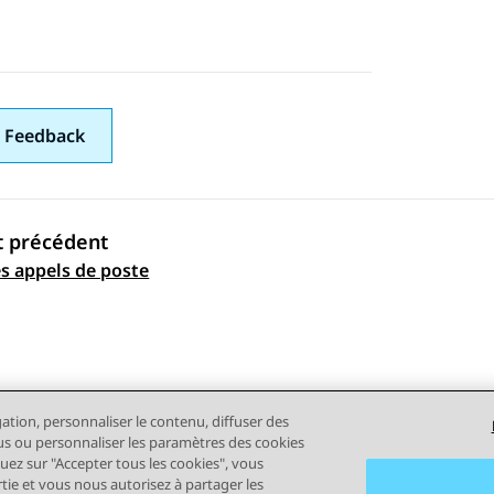
 Feedback
t précédent
es appels de poste
ation par sujet
gation, personnaliser le contenu, diffuser des
plus ou personnaliser les paramètres des cookies
quez sur "Accepter tous les cookies", vous
rtie et vous nous autorisez à partager les