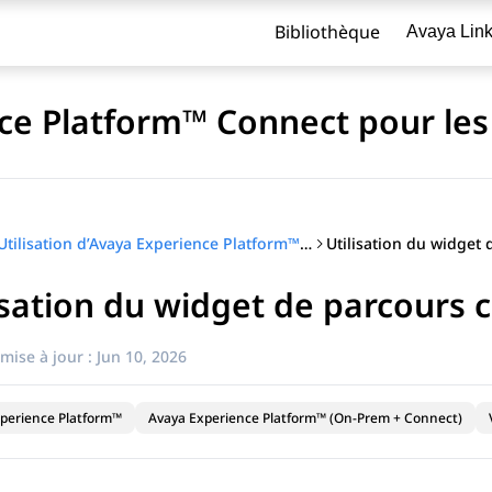
Bibliothèque
Avaya Lin
nce Platform™ Connect pour le
Utilisation d’Avaya Experience Platform™ Connect pour les agents
isation du widget de parcours c
re
mise à jour :
Jun 10, 2026
perience Platform™
Avaya Experience Platform™ (On-Prem + Connect)