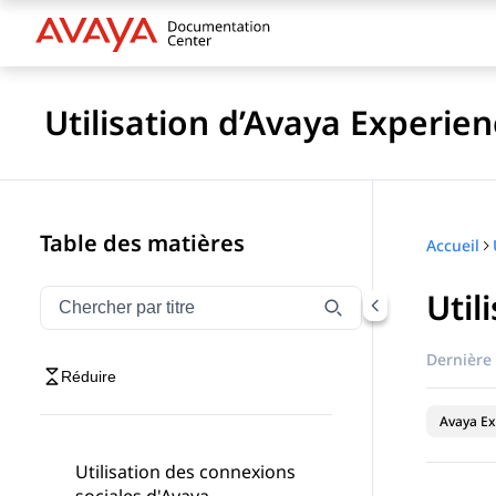
Utilisation d’Avaya Experie
Table des matières
Accueil
Util
Filtrer la navigation par titre
Tapez pour filtrer les éléments de navigation par tit
Dernière 
Réduire
Avaya Ex
Utilisation des connexions