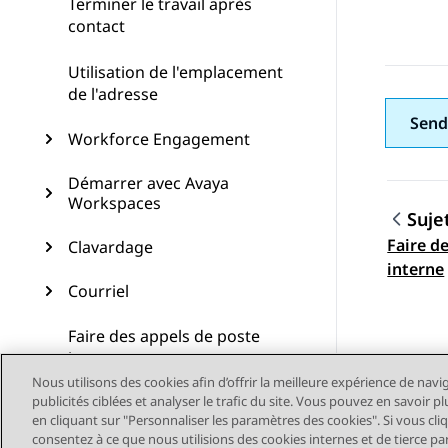
Terminer le travail après
contact
Utilisation de l'emplacement
de l'adresse
Send
Workforce Engagement
Démarrer avec Avaya
Workspaces
Suje
Faire d
Clavardage
Navig
interne
Courriel
Faire des appels de poste
interne
Nous utilisons des cookies afin d’offrir la meilleure expérience de navi
publicités ciblées et analyser le trafic du site. Vous pouvez en savoir 
Utilisation du widget de
en cliquant sur "Personnaliser les paramètres des cookies". Si vous cli
parcours client
consentez à ce que nous utilisions des cookies internes et de tierce pa