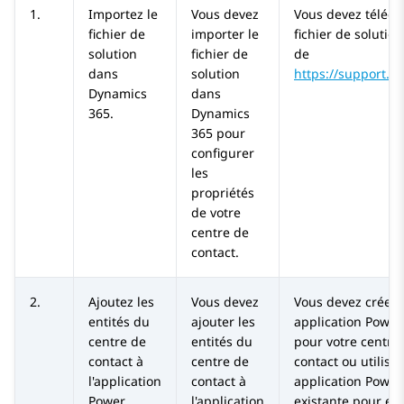
1.
Importez le
Vous devez
Vous devez téléch
fichier de
importer le
fichier de solution
solution
fichier de
de
dans
solution
https://support.a
Dynamics
dans
365
.
Dynamics
365
pour
configurer
les
propriétés
de votre
centre de
contact.
2.
Ajoutez les
Vous devez
Vous devez créer
entités du
ajouter les
application Powe
centre de
entités du
pour votre centre
contact à
centre de
contact ou utilise
l'application
contact à
application Powe
Power.
l'application
existante pour eff