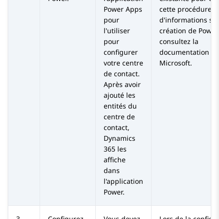
Power Apps
cette procédure. 
pour
d'informations sur
l'utiliser
création de Power
pour
consultez la
configurer
documentation d
votre centre
Microsoft.
de contact.
Après avoir
ajouté les
entités du
centre de
contact,
Dynamics
365
les
affiche
dans
l'application
Power.
3.
Configurez
Vous devez
Lors de la configu