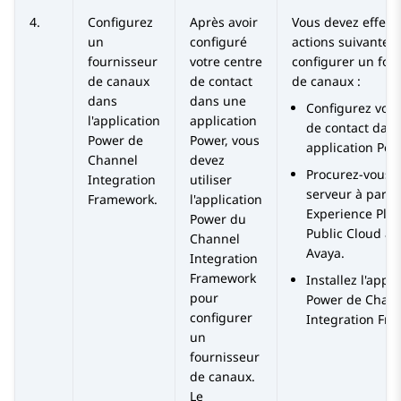
4.
Configurez
Après avoir
Vous devez effect
un
configuré
actions suivantes
fournisseur
votre centre
configurer un fou
de canaux
de contact
de canaux :
dans
dans une
Configurez votr
l'application
application
de contact dan
Power de
Power, vous
application Pow
Channel
devez
Procurez-vous l
Integration
utiliser
serveur à parti
Framework.
l'application
Experience Pla
Power du
Public Cloud
au
Channel
Avaya
.
Integration
Framework
Installez l'appli
pour
Power de Chan
configurer
Integration Fr
un
fournisseur
de canaux.
Le