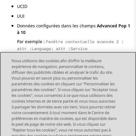
UCID
UUI
Données configurées dans les champs
Advanced Pop 1
à 10
Par exemple :
Fenêtre contextuelle avancée 2 :
attr :Language; attr :Service
Nous utilisons des cookies afin d’offrir la meilleure
expérience de navigation, personnaliser le contenu,
diffuser des publicités ciblées et analyser le trafic du site.
Vous pouvez en savoir plus ou personnaliser les
Send Feedback
paramètres des cookies en cliquant sur "Personnaliser les
paramètres des cookies". Si vous cliquez sur "Accepter tous
les cookies", vous consentez à ce que nous utilisions des
cookies internes et de tierce partie et vous nous autorisez
Sujet précédent
Sujet suivant
à partager les données avec ces tiers. Vous pourrez retirer
Navigation par sujet
votre consentement à tout moment dans le Centre de
préférences en matière de cookies, qui est disponible dans
le pied de page de notre site web. Si vous cliquez sur
STAY CONNECTED
"Rejeter tous les cookies", vous ne nous autorisez pas à
installer des cookies (sauf ceux strictement nécessaires)