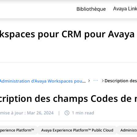
Bibliothèque
Avaya Lin
rkspaces pour CRM pour Avaya
···
Administration d’Avaya Workspaces pour CRM pour Avaya Experience Platform™ Public Cloud
ription des champs Codes de m
re
mise à jour :
Mar 26, 2024
|
1 min read
perience Platform™
Avaya Experience Platform™ Public Cloud
Administ