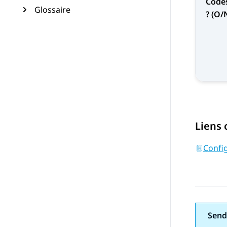
Codes
Glossaire
? (O/
Liens
Config
Send