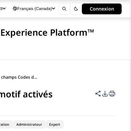
Connexion
ks
Français (Canada)
 Experience Platform™
Description des champs Codes de motif activés
otif activés
Partager cet
Options d
ration
Administrateur
Expert