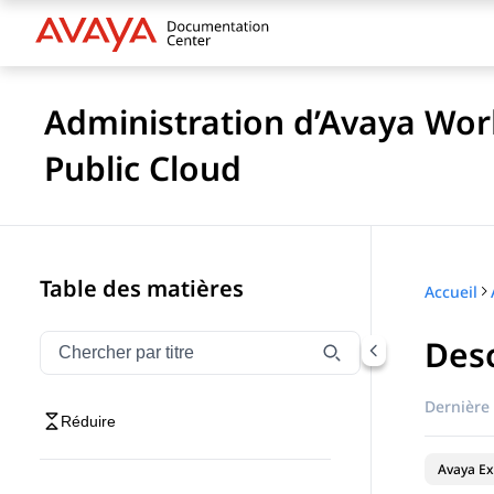
Administration d’Avaya Wo
Public Cloud
Table des matières
Accueil
Desc
Filtrer la navigation par titre
Tapez pour filtrer les éléments de navigation par tit
Dernière 
Réduire
Avaya Ex