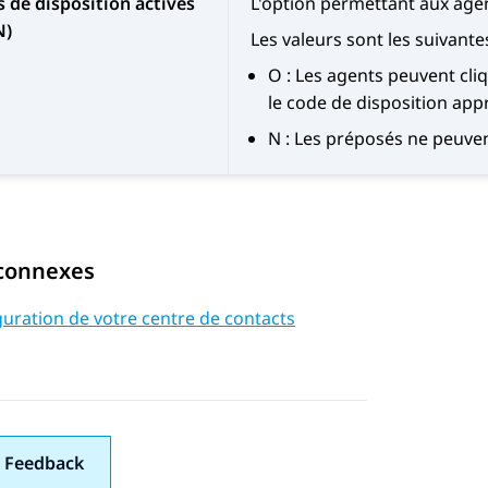
 de disposition activés
L'option permettant aux agent
N)
Les valeurs sont les suivantes
O : Les agents peuvent cli
le code de disposition app
N : Les préposés ne peuven
 connexes
uration de votre centre de contacts
 Feedback