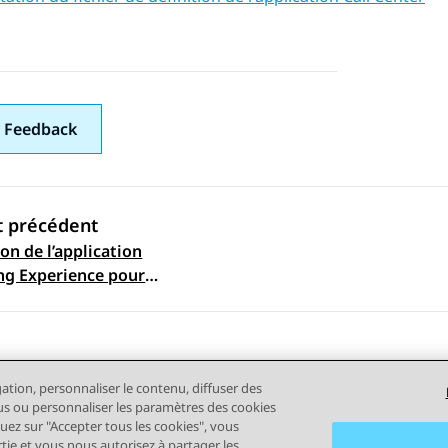
 Feedback
t précédent
on de l’application
ation par sujet
ng Experience pour
r le téléphone Avaya
ces pour CRM logiciel
gation, personnaliser le contenu, diffuser des
plus ou personnaliser les paramètres des cookies
quez sur "Accepter tous les cookies", vous
rtie et vous nous autorisez à partager les