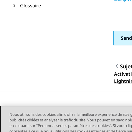
Glossaire
Send
Suje
Activati
Navig
Lightni
affiche
Workspa
Nous utilisons des cookies afin d’offrir la meilleure expérience de navi
publicités ciblées et analyser le trafic du site. Vous pouvez en savoir 
en cliquant sur "Personnaliser les paramètres des cookies". Si vous cli
consentez à ce que nous utilisions des cookies internes et de tierce pa