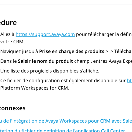
édure
Allez à
https://support.avaya.com
pour télécharger la défini
votre CRM.
Naviguez jusqu'à
Prise en charge des produits
>
>
Téléch
Dans le
Saisir le nom du produit
champ , entrez
Avaya Exp
Une liste des progiciels disponibles s'affiche.
Ce fichier de configuration est également disponible sur
ht
Platform Workspaces for CRM.
 connexes
u de l'intégration de Avaya Workspaces pour CRM avec Sal
ation du fichier de définition de l'application Call Center