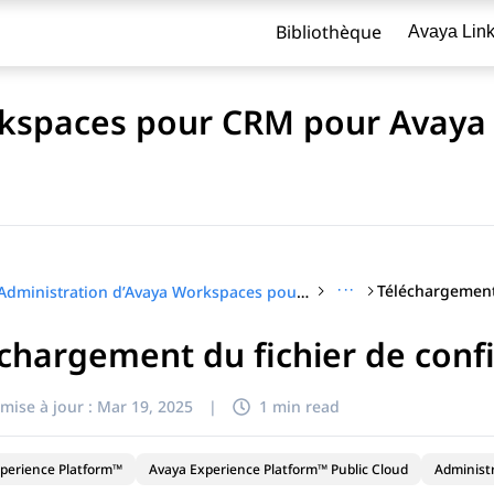
Bibliothèque
Avaya Lin
rkspaces pour CRM pour Avaya
···
Administration d’Avaya Workspaces pour CRM pour Avaya Experience Platform™ Public Cloud
chargement du fichier de conf
re
mise à jour :
Mar 19, 2025
|
1 min read
perience Platform™
Avaya Experience Platform™ Public Cloud
Administ