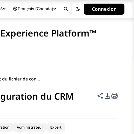
Connexion
ks
Français (Canada)
 Experience Platform™
Téléchargement du fichier de configuration du CRM
iguration du CRM
Partager cet
Options d
ration
Administrateur
Expert