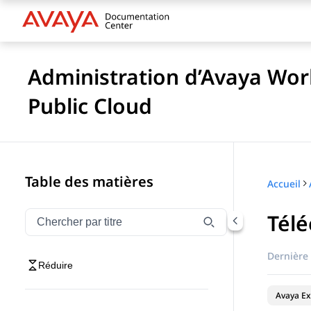
Administration d’Avaya Wo
Public Cloud
Table des matières
Accueil
Télé
Filtrer la navigation par titre
Tapez pour filtrer les éléments de navigation par tit
Dernière 
Réduire
Avaya Ex