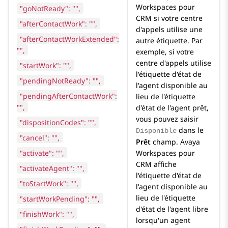
Workspaces
pour
"goNotReady": "",
CRM
si votre centre
"afterContactWork": "",
d'appels utilise une
"afterContactWorkExtended":
autre étiquette. Par
"",
exemple, si votre
centre d'appels utilise
"startWork": "",
l'étiquette d'état de
"pendingNotReady": "",
l'agent disponible au
"pendingAfterContactWork":
lieu de l'étiquette
"",
d'état de l'agent prêt,
vous pouvez saisir
"dispositionCodes": "",
dans le
Disponible
"cancel": "",
Prêt
champ.
Avaya
"activate": "",
Workspaces
pour
CRM
affiche
"activateAgent": "",
l'étiquette d'état de
"toStartWork": "",
l'agent disponible au
lieu de l'étiquette
"startWorkPending": "",
d'état de l'agent libre
"finishWork": "",
lorsqu'un agent