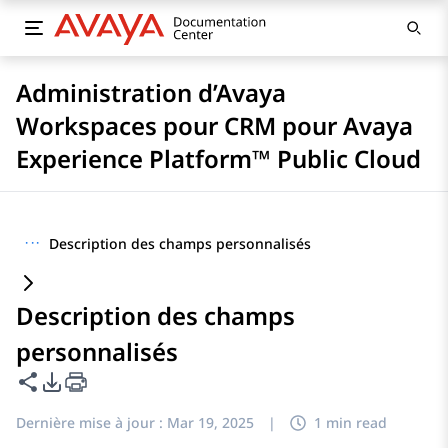
Administration d’Avaya
Workspaces pour CRM pour Avaya
Experience Platform™ Public Cloud
···
Description des champs personnalisés
Description des champs
personnalisés
Partager cette page
Options d'exportation PDF
Dernière mise à jour :
Mar 19, 2025
|
1 min read