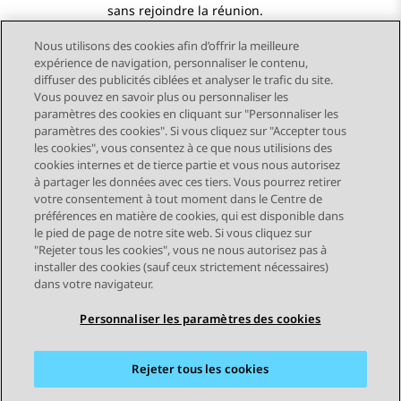
sans rejoindre la réunion.
Nous utilisons des cookies afin d’offrir la meilleure
expérience de navigation, personnaliser le contenu,
diffuser des publicités ciblées et analyser le trafic du site.
Vous pouvez en savoir plus ou personnaliser les
Send Feedback
paramètres des cookies en cliquant sur "Personnaliser les
paramètres des cookies". Si vous cliquez sur "Accepter tous
les cookies", vous consentez à ce que nous utilisions des
cookies internes et de tierce partie et vous nous autorisez
Sujet précédent
Sujet suivant
à partager les données avec ces tiers. Vous pourrez retirer
Navigation par sujet
votre consentement à tout moment dans le Centre de
préférences en matière de cookies, qui est disponible dans
le pied de page de notre site web. Si vous cliquez sur
STAY CONNECTED
"Rejeter tous les cookies", vous ne nous autorisez pas à
installer des cookies (sauf ceux strictement nécessaires)
dans votre navigateur.
Personnaliser les paramètres des cookies
Rejeter tous les cookies
Plan du site
Conditions d'utilisation
Confidentialité
Politique de cookies
Marques commerciales