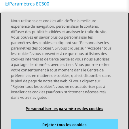
Paramètres EC500
Nous utilisons des cookies afin d’offrir la meilleure
expérience de navigation, personnaliser le contenu,
diffuser des publicités ciblées et analyser le trafic du site.
Vous pouvez en savoir plus ou personnaliser les
Send Feedback
paramètres des cookies en cliquant sur "Personnaliser les
paramètres des cookies". Si vous cliquez sur "Accepter tous
les cookies", vous consentez à ce que nous utilisions des
cookies internes et de tierce partie et vous nous autorisez
Sujet précédent
Sujet suivant
à partager les données avec ces tiers. Vous pourrez retirer
Navigation par sujet
votre consentement à tout moment dans le Centre de
préférences en matière de cookies, qui est disponible dans
le pied de page de notre site web. Si vous cliquez sur
STAY CONNECTED
"Rejeter tous les cookies", vous ne nous autorisez pas à
installer des cookies (sauf ceux strictement nécessaires)
dans votre navigateur.
Personnaliser les paramètres des cookies
Rejeter tous les cookies
Plan du site
Conditions d'utilisation
Confidentialité