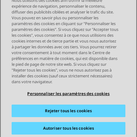
Nous utilisons des cookies afin d’offrir la meilleure
expérience de navigation, personnaliser le contenu,
diffuser des publicités ciblées et analyser le trafic du site.
Vous pouvez en savoir plus ou personnaliser les
Send Feedback
paramètres des cookies en cliquant sur "Personnaliser les
paramètres des cookies". Si vous cliquez sur "Accepter tous
les cookies", vous consentez à ce que nous utilisions des
cookies internes et de tierce partie et vous nous autorisez
Sujet précédent
Sujet suivant
à partager les données avec ces tiers. Vous pourrez retirer
Navigation par sujet
votre consentement à tout moment dans le Centre de
préférences en matière de cookies, qui est disponible dans
le pied de page de notre site web. Si vous cliquez sur
STAY CONNECTED
"Rejeter tous les cookies", vous ne nous autorisez pas à
installer des cookies (sauf ceux strictement nécessaires)
dans votre navigateur.
Personnaliser les paramètres des cookies
Rejeter tous les cookies
Plan du site
Conditions d'utilisation
Confidentialité
Politique de cookies
Marques commerciales
Accessibilité
Autoriser tous les cookies
© 2026 Avaya LLC