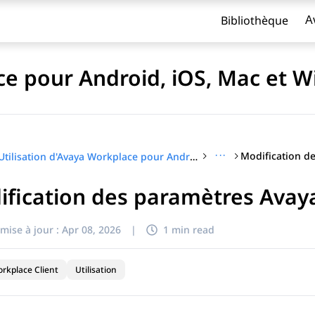
Bibliothèque
A
ace pour Android, iOS, Mac et 
···
Utilisation d'Avaya Workplace pour Android, iOS, Mac et Windows
fication des paramètres Avaya
titre
mise à jour :
Apr 08, 2026
|
1 min read
rkplace Client
Utilisation