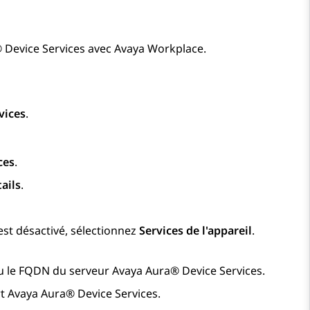
 Device Services
avec
Avaya Workplace
.
vices
.
ces
.
tails
.
st désactivé, sélectionnez
Services de l'appareil
.
 ou le FQDN du serveur
Avaya Aura® Device Services
.
rt
Avaya Aura® Device Services
.