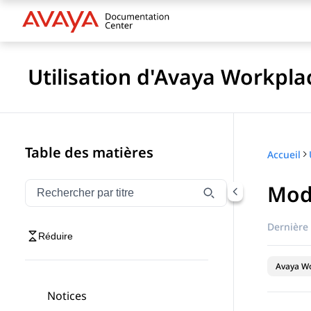
Utilisation d'Avaya Workpl
Table des matières
Accueil
Modi
Filtrer la navigation par titre
Saisissez pour filtrer les éléments de navigation par 
Dernière 
Réduire
Avaya Wo
Notices