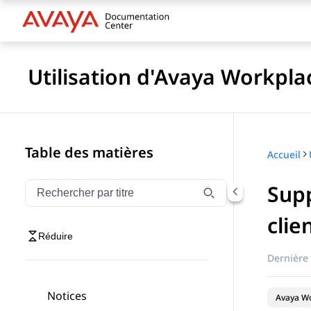
Utilisation d'Avaya Workpl
Table des matières
Accueil
Supp
Filtrer la navigation par titre
Saisissez pour filtrer les éléments de navigation par 
clie
Réduire
Dernière 
Notices
Avaya Wo