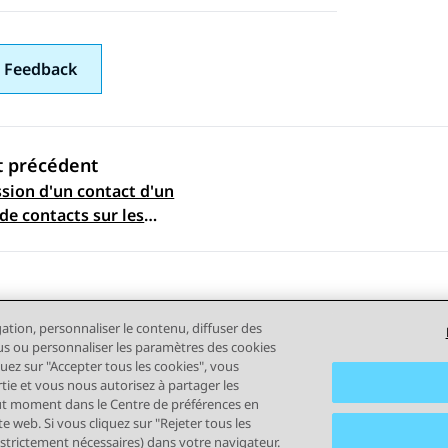
 Feedback
t précédent
sion d'un contact d'un
ation par sujet
de contacts sur les
 mobiles
gation, personnaliser le contenu, diffuser des
plus ou personnaliser les paramètres des cookies
quez sur "Accepter tous les cookies", vous
rtie et vous nous autorisez à partager les
out moment dans le Centre de préférences en
tilisation
Confidentialité
Politique de cookies
Marques comm
e web. Si vous cliquez sur "Rejeter tous les
 strictement nécessaires) dans votre navigateur.