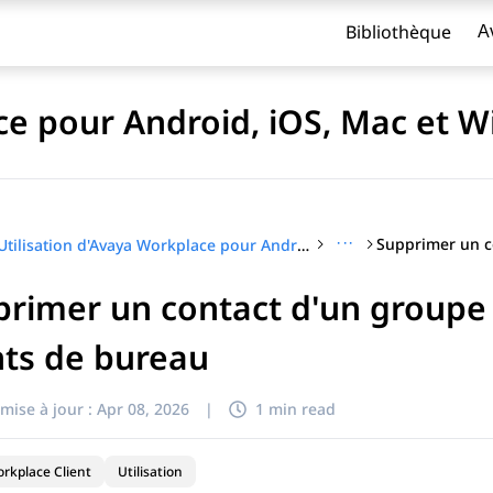
Bibliothèque
A
ace pour Android, iOS, Mac et 
···
Utilisation d'Avaya Workplace pour Android, iOS, Mac et Windows
rimer un contact d'un groupe 
titre
nts de bureau
mise à jour :
Apr 08, 2026
|
1 min read
rkplace Client
Utilisation