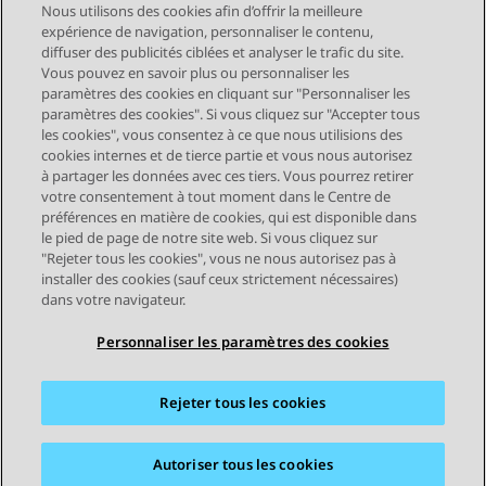
Nous utilisons des cookies afin d’offrir la meilleure
expérience de navigation, personnaliser le contenu,
diffuser des publicités ciblées et analyser le trafic du site.
Vous pouvez en savoir plus ou personnaliser les
Send Feedback
paramètres des cookies en cliquant sur "Personnaliser les
paramètres des cookies". Si vous cliquez sur "Accepter tous
les cookies", vous consentez à ce que nous utilisions des
cookies internes et de tierce partie et vous nous autorisez
Sujet précédent
Sujet suivant
à partager les données avec ces tiers. Vous pourrez retirer
Navigation par sujet
votre consentement à tout moment dans le Centre de
préférences en matière de cookies, qui est disponible dans
le pied de page de notre site web. Si vous cliquez sur
STAY CONNECTED
"Rejeter tous les cookies", vous ne nous autorisez pas à
installer des cookies (sauf ceux strictement nécessaires)
dans votre navigateur.
Personnaliser les paramètres des cookies
Rejeter tous les cookies
Plan du site
Conditions d'utilisation
Confidentialité
Politique de cookies
Marques commerciales
Accessibilité
Autoriser tous les cookies
© 2026 Avaya LLC