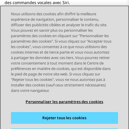
des commandes vocales avec Siri.
Nous utilisons des cookies afin d’offrir la meilleure
expérience de navigation, personnaliser le contenu,
diffuser des publicités ciblées et analyser le trafic du site.
Vous pouvez en savoir plus ou personnaliser les
Send Feedback
paramètres des cookies en cliquant sur "Personnaliser les
paramètres des cookies". Si vous cliquez sur "Accepter tous
les cookies", vous consentez à ce que nous utilisions des
cookies internes et de tierce partie et vous nous autorisez
Sujet précédent
Sujet suivant
à partager les données avec ces tiers. Vous pourrez retirer
Navigation par sujet
votre consentement à tout moment dans le Centre de
préférences en matière de cookies, qui est disponible dans
le pied de page de notre site web. Si vous cliquez sur
STAY CONNECTED
"Rejeter tous les cookies", vous ne nous autorisez pas à
installer des cookies (sauf ceux strictement nécessaires)
dans votre navigateur.
Personnaliser les paramètres des cookies
Rejeter tous les cookies
Plan du site
Conditions d'utilisation
Confidentialité
Politique de cookies
Marques commerciales