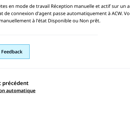
êtes en mode de travail Réception manuelle et actif sur un ap
tat de connexion d'agent passe automatiquement à ACW. Vou
manuellement à l'état Disponible ou Non prêt.
 Feedback
t précédent
ation par sujet
ion automatique