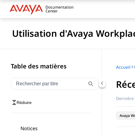
Utilisation d'Avaya Workpl
Table des matières
Accueil
Réc
Filtrer la navigation par titre
Saisissez pour filtrer les éléments de navigation par 
Dernière 
Réduire
Avaya Wo
Notices