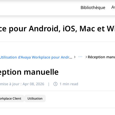
Bibliothèque
A
ace pour Android, iOS, Mac et 
···
Réception manu
Utilisation d'Avaya Workplace pour Android, iOS, Mac et Windows
eption manuelle
titre
mise à jour :
Apr 08, 2026
|
1 min read
rkplace Client
Utilisation