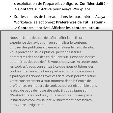
d'exploitation de l'appareil, configurez
Confidentialité
>
>
Contacts
sur
Activé
pour
Avaya Workplace
.
Sur les clients de bureau : dans les paramètres
Avaya
Workplace
, sélectionnez
Préférences de l'utilisateur
>
>
Contacts
et activez
Afficher les contacts locaux
.
Nous utilisons des cookies afin d’offrir la meilleure
expérience de navigation, personnaliser le contenu,
diffuser des publicités ciblées et analyser le trafic du site.
Vous pouvez en savoir plus ou personnaliser les
Send Feedback
paramètres des cookies en cliquant sur "Personnaliser les
paramètres des cookies". Si vous cliquez sur "Accepter tous
les cookies", vous consentez à ce que nous utilisions des
cookies internes et de tierce partie et vous nous autorisez
Sujet précédent
Sujet suivant
à partager les données avec ces tiers. Vous pourrez retirer
Navigation par sujet
votre consentement à tout moment dans le Centre de
préférences en matière de cookies, qui est disponible dans
le pied de page de notre site web. Si vous cliquez sur
STAY CONNECTED
"Rejeter tous les cookies", vous ne nous autorisez pas à
installer des cookies (sauf ceux strictement nécessaires)
dans votre navigateur.