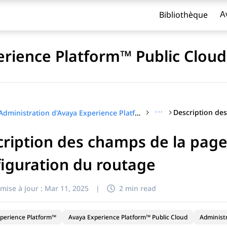
Bibliothèque
A
erience Platform™ Public Cloud
···
Administration d'Avaya Experience Platform™ Public Cloud
ription des champs de la pag
titre
iguration du routage
mise à jour :
Mar 11, 2025
|
2 min read
perience Platform™
Avaya Experience Platform™ Public Cloud
Administ