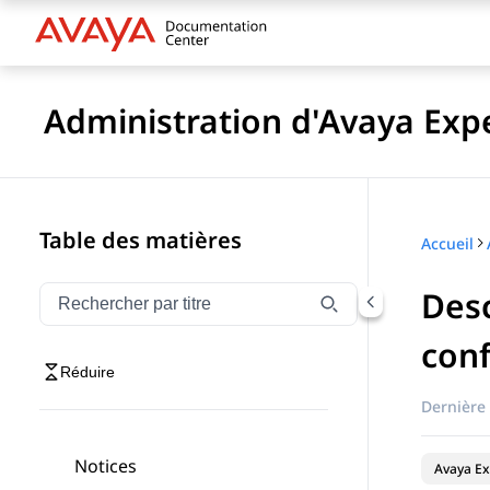
Administration d'Avaya Exp
Table des matières
Accueil
Desc
Filtrer la navigation par titre
Saisissez pour filtrer les éléments de navigation par 
conf
Réduire
Dernière 
Notices
Avaya Ex