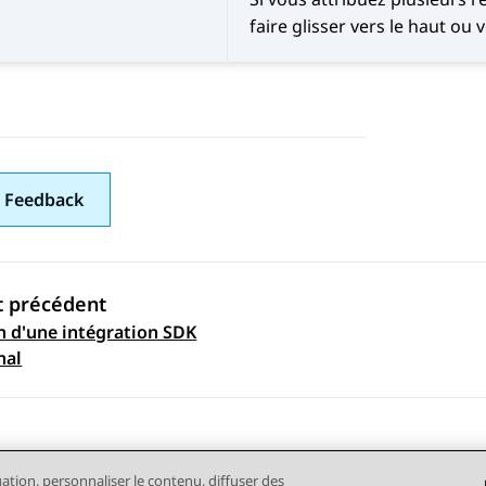
faire glisser vers le haut ou v
 Feedback
t précédent
n d'une intégration SDK
ation par sujet
nal
gation, personnaliser le contenu, diffuser des