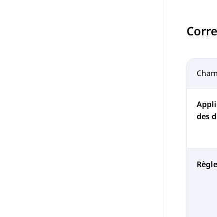
Corr
Cha
Appli
des d
Règl