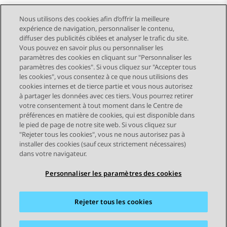
Nous utilisons des cookies afin d’offrir la meilleure
expérience de navigation, personnaliser le contenu,
diffuser des publicités ciblées et analyser le trafic du site.
Vous pouvez en savoir plus ou personnaliser les
Send Feedback
paramètres des cookies en cliquant sur "Personnaliser les
paramètres des cookies". Si vous cliquez sur "Accepter tous
les cookies", vous consentez à ce que nous utilisions des
cookies internes et de tierce partie et vous nous autorisez
Sujet précédent
Sujet suivant
à partager les données avec ces tiers. Vous pourrez retirer
Navigation par sujet
votre consentement à tout moment dans le Centre de
préférences en matière de cookies, qui est disponible dans
le pied de page de notre site web. Si vous cliquez sur
STAY CONNECTED
"Rejeter tous les cookies", vous ne nous autorisez pas à
installer des cookies (sauf ceux strictement nécessaires)
dans votre navigateur.
Personnaliser les paramètres des cookies
Rejeter tous les cookies
Plan du site
Conditions d'utilisation
Confidentialité
Politique de cookies
Marques commerciales
Accessibilité