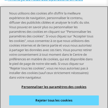
Nous utilisons des cookies afin d’offrir la meilleure
expérience de navigation, personnaliser le contenu,
diffuser des publicités ciblées et analyser le trafic du site.
Vous pouvez en savoir plus ou personnaliser les
Send Feedback
paramètres des cookies en cliquant sur "Personnaliser les
paramètres des cookies". Si vous cliquez sur "Accepter tous
les cookies", vous consentez à ce que nous utilisions des
cookies internes et de tierce partie et vous nous autorisez
Sujet précédent
Sujet suivant
à partager les données avec ces tiers. Vous pourrez retirer
Navigation par sujet
votre consentement à tout moment dans le Centre de
préférences en matière de cookies, qui est disponible dans
le pied de page de notre site web. Si vous cliquez sur
STAY CONNECTED
"Rejeter tous les cookies", vous ne nous autorisez pas à
installer des cookies (sauf ceux strictement nécessaires)
dans votre navigateur.
Personnaliser les paramètres des cookies
Rejeter tous les cookies
Plan du site
Conditions d'utilisation
Confidentialité
Politique de cookies
Marques commerciales