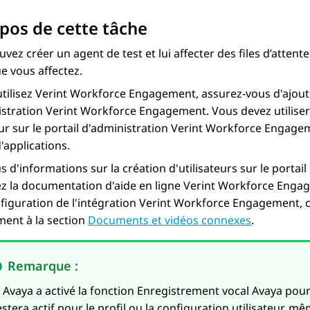
pos de cette tâche
vez créer un agent de test et lui affecter des files d’attente
ue vous affectez.
utilisez
Verint Workforce Engagement
, assurez-vous d'ajout
istration
Verint Workforce Engagement
. Vous devez utilis
eur sur le portail d'administration
Verint Workforce Engage
'applications
.
s d'informations sur la création d'utilisateurs sur le portai
z la documentation d'aide en ligne
Verint Workforce Enga
nfiguration de l'intégration
Verint Workforce Engagement
,
ment
à la section
Documents et vidéos connexes
.
Remarque :
i Avaya a activé la fonction
Enregistrement vocal Avaya
pour 
estera actif pour le profil ou la configuration utilisateur, m