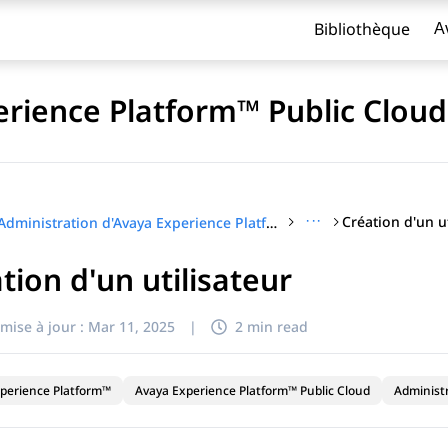
Bibliothèque
A
erience Platform™ Public Cloud
···
Création d'un ut
Administration d'Avaya Experience Platform™ Public Cloud
tion d'un utilisateur
titre
mise à jour :
Mar 11, 2025
|
2 min read
perience Platform™
Avaya Experience Platform™ Public Cloud
Administ