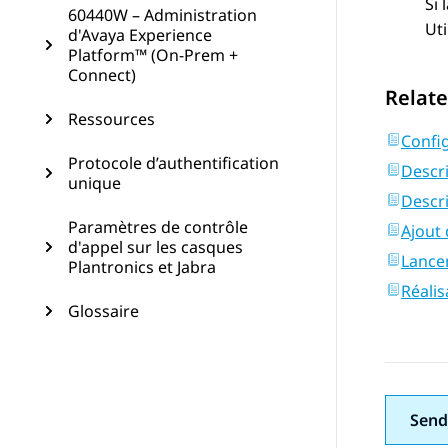
Si 
60440W – Administration
Uti
d'Avaya Experience
Platform™ (On-Prem +
Connect)
Relate
Ressources
Config
Protocole d’authentification
Descri
unique
Descri
Paramètres de contrôle
Ajout 
d'appel sur les casques
Lance
Plantronics et Jabra
Réalis
Glossaire
Send