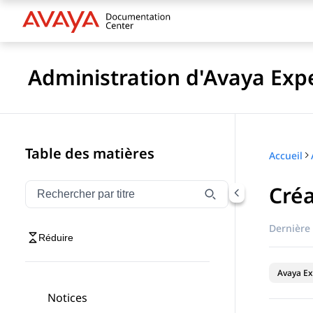
Administration d'Avaya Exp
Table des matières
Accueil
Créa
Filtrer la navigation par titre
Saisissez pour filtrer les éléments de navigation par 
Dernière 
Réduire
Avaya Ex
Notices