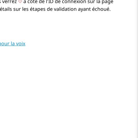
us verrez
à côté de l'ID de connexion sur la page
étails sur les étapes de validation ayant échoué.
our la voix