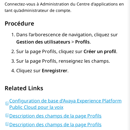
Connectez-vous à
Administration du Centre d'applications
en
tant qu’administrateur de compte.
Procédure
Dans l’arborescence de navigation, cliquez sur
Gestion des utilisateurs
>
Profils
.
Sur la page
Profils
, cliquez sur
Créer un profil
.
Sur la page
Profils
, renseignez les champs.
Cliquez sur
Enregistrer
.
Related Links
Configuration de base d’Avaya Experience Platform
Public Cloud pour la voix
Description des champs de la page Profils
Description des champs de la page Profils