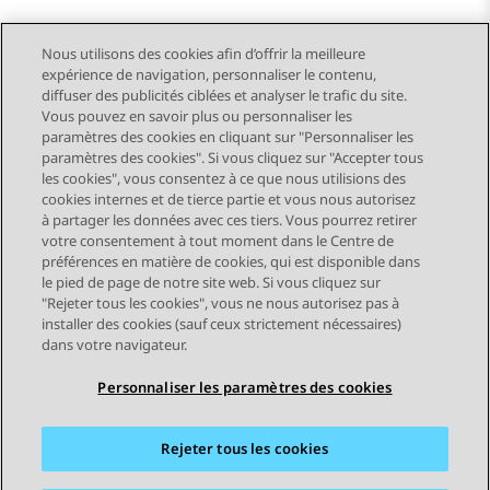
Nous utilisons des cookies afin d’offrir la meilleure
expérience de navigation, personnaliser le contenu,
diffuser des publicités ciblées et analyser le trafic du site.
Vous pouvez en savoir plus ou personnaliser les
Send Feedback
paramètres des cookies en cliquant sur "Personnaliser les
paramètres des cookies". Si vous cliquez sur "Accepter tous
les cookies", vous consentez à ce que nous utilisions des
cookies internes et de tierce partie et vous nous autorisez
Sujet précédent
Sujet suivant
à partager les données avec ces tiers. Vous pourrez retirer
Navigation par sujet
votre consentement à tout moment dans le Centre de
préférences en matière de cookies, qui est disponible dans
le pied de page de notre site web. Si vous cliquez sur
STAY CONNECTED
"Rejeter tous les cookies", vous ne nous autorisez pas à
installer des cookies (sauf ceux strictement nécessaires)
dans votre navigateur.
Personnaliser les paramètres des cookies
Rejeter tous les cookies
Plan du site
Conditions d'utilisation
Confidentialité
Politique de cookies
Marques commerciales