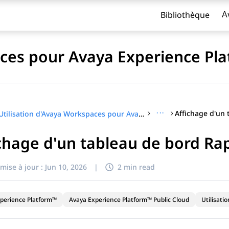
Bibliothèque
A
aces pour Avaya Experience Pla
···
Utilisation d'Avaya Workspaces pour Avaya Experience Platform™ Public Cloud
chage d'un tableau de bord Ra
titre
mise à jour :
Jun 10, 2026
|
2 min read
perience Platform™
Avaya Experience Platform™ Public Cloud
Utilisatio