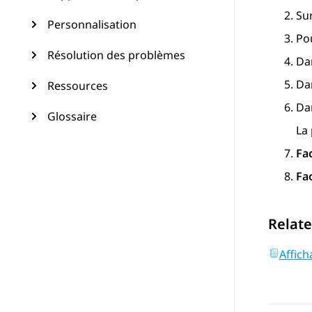
Su
Personnalisation
Pou
Résolution des problèmes
Dan
Dan
Ressources
Dan
Glossaire
La
Fa
Fa
Relate
Affich