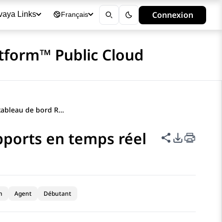
Connexion
vaya Links
Français
tform™ Public Cloud
Affichage d'un tableau de bord Rapports en temps réel
pports en temps réel
Partager cet
Options d
n
Agent
Débutant