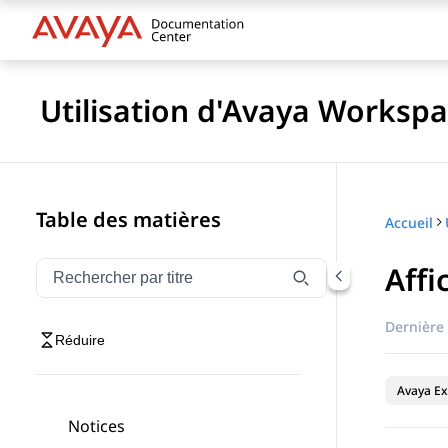
Utilisation d'Avaya Worksp
Table des matières
Accueil
Affi
Filtrer la navigation par titre
Saisissez pour filtrer les éléments de navigation par 
Dernière 
Réduire
Avaya Ex
Notices