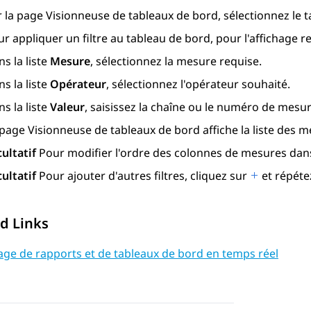
r la page
Visionneuse de tableaux de bord
, sélectionnez le 
r appliquer un filtre au tableau de bord, pour l'affichage r
s la liste
Mesure
, sélectionnez la mesure requise.
s la liste
Opérateur
, sélectionnez l'opérateur souhaité.
s la liste
Valeur
, saisissez la chaîne ou le numéro de mesur
 page
Visionneuse de tableaux de bord
affiche la liste des m
cultatif
Pour modifier l'ordre des colonnes de mesures dans 
cultatif
Pour ajouter d'autres filtres, cliquez sur
et répétez
d Links
age de rapports et de tableaux de bord en temps réel