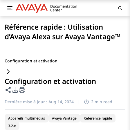
Référence rapide : Utilisation
d’Avaya Alexa sur Avaya Vantage™
Configuration et activation
Configuration et activation
Partager cette page
Options d'exportation PDF
Dernière mise à jour :
Aug 14, 2024
|
2 min read
Appareils multimédias
Avaya Vantage
Référence rapide
3.2.x