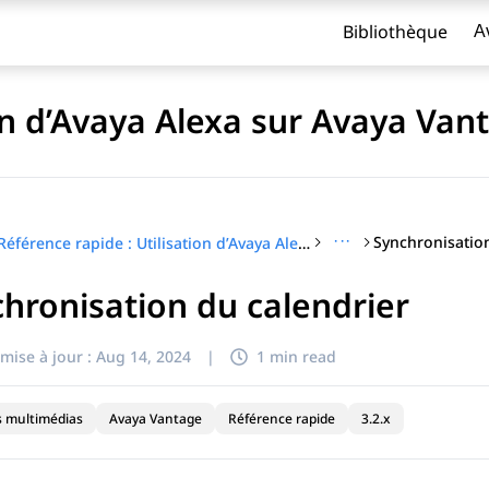
Bibliothèque
A
ion d’Avaya Alexa sur Avaya Va
···
Synchronisatio
Référence rapide : Utilisation d’Avaya Alexa sur Avaya Vantage™
hronisation du calendrier
titre
mise à jour :
Aug 14, 2024
|
1 min read
s multimédias
Avaya Vantage
Référence rapide
3.2.x