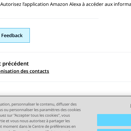
Autorisez l’application Amazon Alexa à accéder aux inform
 Feedback
t précédent
ation par sujet
nisation des contacts
gation, personnaliser le contenu, diffuser des
plus ou personnaliser les paramètres des cookies
quez sur "Accepter tous les cookies", vous
rtie et vous nous autorisez à partager les
out moment dans le Centre de préférences en
tilisation
Confidentialité
Politique de cookies
Marques comm