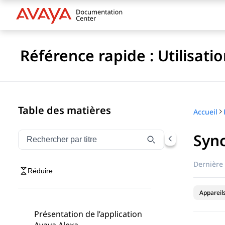
Référence rapide : Utilisat
Table des matières
Accueil
Sync
Filtrer la navigation par titre
Saisissez pour filtrer les éléments de navigation par 
Dernière 
Réduire
Appareil
Présentation de l’application