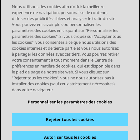
Nous utilisons des cookies afin d’offrir la meilleure
expérience de navigation, personnaliser le contenu,
diffuser des publicités ciblées et analyser le trafic du site.
Vous pouvez en savoir plus ou personnaliser les
Send Feedback
paramètres des cookies en cliquant sur "Personnaliser les
paramètres des cookies". Si vous cliquez sur "Accepter tous
les cookies", vous consentez à ce que nous utilisions des
cookies internes et de tierce partie et vous nous autorisez
Sujet précédent
Sujet suivant
à partager les données avec ces tiers. Vous pourrez retirer
Navigation par sujet
votre consentement à tout moment dans le Centre de
préférences en matière de cookies, qui est disponible dans
le pied de page de notre site web. Si vous cliquez sur
STAY CONNECTED
"Rejeter tous les cookies", vous ne nous autorisez pas à
installer des cookies (sauf ceux strictement nécessaires)
dans votre navigateur.
Personnaliser les paramètres des cookies
Rejeter tous les cookies
Plan du site
Conditions d'utilisation
Confidentialité
Politique de cookies
Marques commerciales
Accessibilité
Autoriser tous les cookies