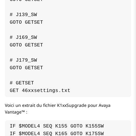
# J139_SW

GOTO GETSET

# J169_SW

GOTO GETSET

# J179_SW

GOTO GETSET

# GETSET

Voici un extrait du fichier K1xxSupgrade pour
Avaya
Vantage™
:
IF $MODEL4 SEQ K155 GOTO K155SW

IF $MODEL4 SEQ K165 GOTO K175SW
