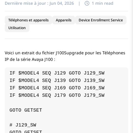
Dernière mise à jour :
Jun 04, 2026
|
1 min read
Téléphones et appareils
Appareils
Device Enrollment Service
Utilisation
Voici un extrait du fichier J100Supgrade pour les
Téléphones
IP de la série
Avaya J100
:
IF $MODEL4 SEQ J129 GOTO J129_SW

IF $MODEL4 SEQ J139 GOTO J139_SW

IF $MODEL4 SEQ J169 GOTO J169_SW

IF $MODEL4 SEQ J179 GOTO J179_SW

GOTO GETSET

# J129_SW

GOTO GETSET
