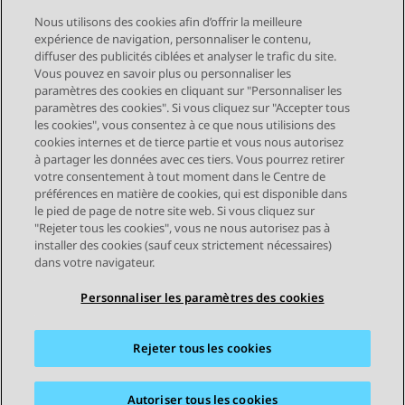
Nous utilisons des cookies afin d’offrir la meilleure
expérience de navigation, personnaliser le contenu,
diffuser des publicités ciblées et analyser le trafic du site.
Vous pouvez en savoir plus ou personnaliser les
Send Feedback
paramètres des cookies en cliquant sur "Personnaliser les
paramètres des cookies". Si vous cliquez sur "Accepter tous
les cookies", vous consentez à ce que nous utilisions des
cookies internes et de tierce partie et vous nous autorisez
Sujet précédent
Sujet suivant
à partager les données avec ces tiers. Vous pourrez retirer
Navigation par sujet
votre consentement à tout moment dans le Centre de
préférences en matière de cookies, qui est disponible dans
le pied de page de notre site web. Si vous cliquez sur
STAY CONNECTED
"Rejeter tous les cookies", vous ne nous autorisez pas à
installer des cookies (sauf ceux strictement nécessaires)
dans votre navigateur.
Personnaliser les paramètres des cookies
Rejeter tous les cookies
Plan du site
Conditions d'utilisation
Confidentialité
Politique de cookies
Marques commerciales
Accessibilité
Autoriser tous les cookies