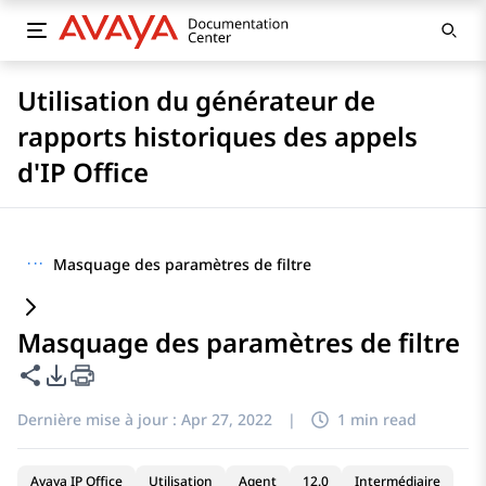
Utilisation du générateur de
rapports historiques des appels
d'IP Office
···
Masquage des paramètres de filtre
Masquage des paramètres de filtre
Partager cette page
Options d'exportation PDF
Dernière mise à jour :
Apr 27, 2022
|
1 min read
Avaya IP Office
Utilisation
Agent
12.0
Intermédiaire