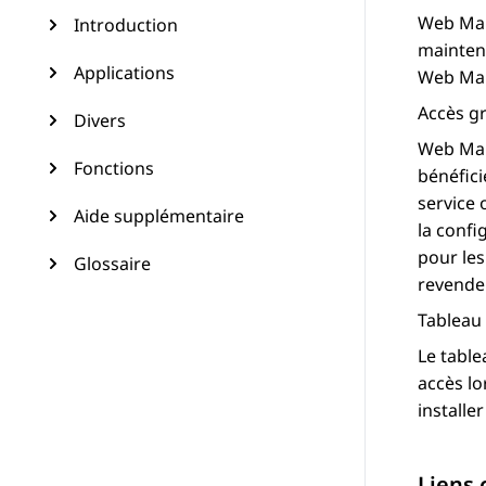
Web Ma
Introduction
maintena
Applications
Web Ma
Accès gr
Divers
Web Ma
Fonctions
bénéfici
service 
Aide supplémentaire
la confi
pour les
Glossaire
revendeu
Tableau
Le table
accès l
installe
Liens