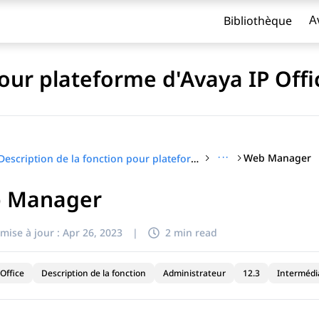
Bibliothèque
A
pour plateforme d'Avaya IP Off
···
Web Manager
Description de la fonction pour plateforme d'Avaya IP Office™
 Manager
titre
mise à jour :
Apr 26, 2023
|
2 min read
Office
Description de la fonction
Administrateur
12.3
Intermédi