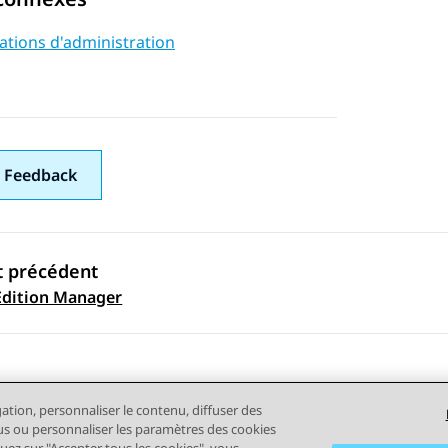
ations d'administration
 Feedback
t précédent
ation par sujet
Edition Manager
gation, personnaliser le contenu, diffuser des
plus ou personnaliser les paramètres des cookies