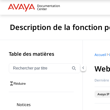
Description de la fonction 
Table des matières
Accueil
Web
Filtrer la navigation par titre
Saisissez pour filtrer les éléments de navigation par 
Dernière 
Réduire
Avaya IP 
Notices