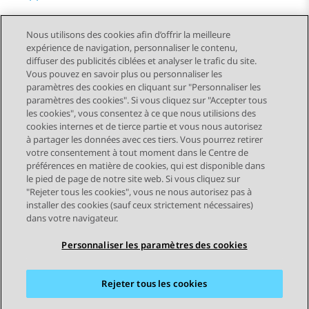
Nous utilisons des cookies afin d’offrir la meilleure
expérience de navigation, personnaliser le contenu,
diffuser des publicités ciblées et analyser le trafic du site.
Vous pouvez en savoir plus ou personnaliser les
Send Feedback
paramètres des cookies en cliquant sur "Personnaliser les
paramètres des cookies". Si vous cliquez sur "Accepter tous
les cookies", vous consentez à ce que nous utilisions des
cookies internes et de tierce partie et vous nous autorisez
Sujet précédent
Sujet suivant
à partager les données avec ces tiers. Vous pourrez retirer
Navigation par sujet
votre consentement à tout moment dans le Centre de
préférences en matière de cookies, qui est disponible dans
le pied de page de notre site web. Si vous cliquez sur
STAY CONNECTED
"Rejeter tous les cookies", vous ne nous autorisez pas à
installer des cookies (sauf ceux strictement nécessaires)
dans votre navigateur.
Personnaliser les paramètres des cookies
Rejeter tous les cookies
Plan du site
Conditions d'utilisation
Confidentialité
Politique de cookies
Marques commerciales