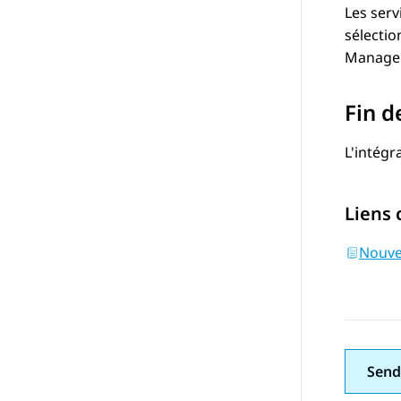
Les serv
sélectio
Manager
Fin d
L'intégr
Liens
Nouve
Send