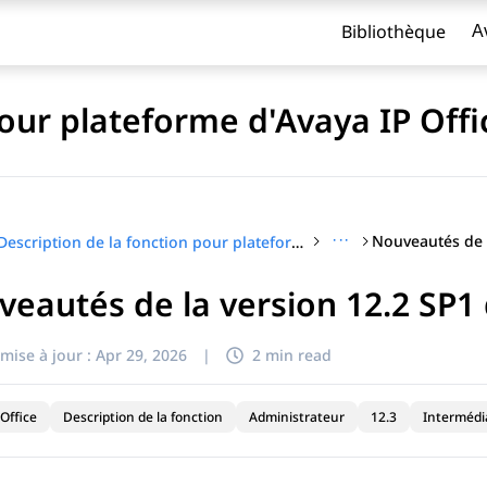
Bibliothèque
A
pour plateforme d'Avaya IP Off
···
Description de la fonction pour plateforme d'Avaya IP Office™
eautés de la version 12.2 SP1 
titre
mise à jour :
Apr 29, 2026
|
2 min read
Office
Description de la fonction
Administrateur
12.3
Intermédi