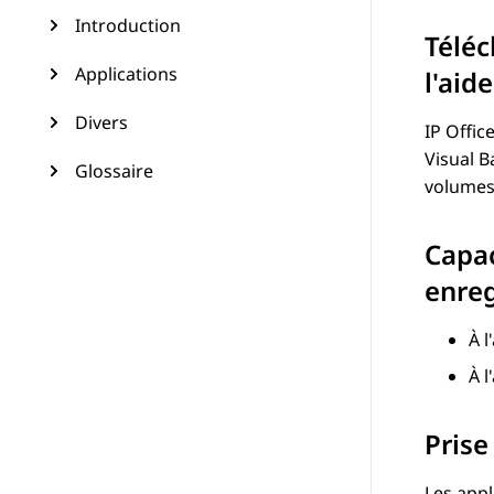
Introduction
Téléc
Applications
l'aid
Divers
IP Offic
Visual B
Glossaire
volumes 
Capac
enre
À l
À l
Prise
Les appl