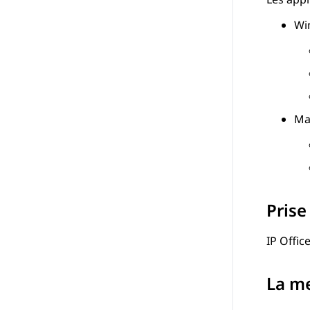
Wi
Ma
Prise
IP Offic
La me