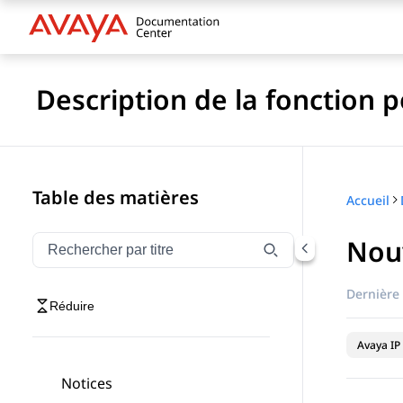
Description de la fonction 
Table des matières
Accueil
Nouv
Filtrer la navigation par titre
Saisissez pour filtrer les éléments de navigation par 
Dernière 
Réduire
Avaya IP 
Notices