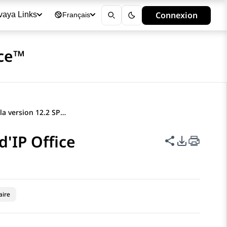
Connexion
vaya Links
Français
ice™
Nouveautés de la version 12.2 SP1 d'IP Office
d'IP Office
Partager cet
Options d
aire