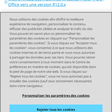
Office vers une version R12.0.x
Nous utilisons des cookies afin d’offrir la meilleure
expérience de navigation, personnaliser le contenu,
diffuser des publicités ciblées et analyser le trafic du site.
Vous pouvez en savoir plus ou personnaliser les
Send Feedback
paramètres des cookies en cliquant sur "Personnaliser les
paramètres des cookies". Si vous cliquez sur "Accepter tous
les cookies", vous consentez à ce que nous utilisions des
cookies internes et de tierce partie et vous nous autorisez
Sujet précédent
Sujet suivant
à partager les données avec ces tiers. Vous pourrez retirer
Navigation par sujet
votre consentement à tout moment dans le Centre de
préférences en matière de cookies, qui est disponible dans
le pied de page de notre site web. Si vous cliquez sur
STAY CONNECTED
"Rejeter tous les cookies", vous ne nous autorisez pas à
installer des cookies (sauf ceux strictement nécessaires)
dans votre navigateur.
Personnaliser les paramètres des cookies
Rejeter tous les cookies
Plan du site
Conditions d'utilisation
Confidentialité