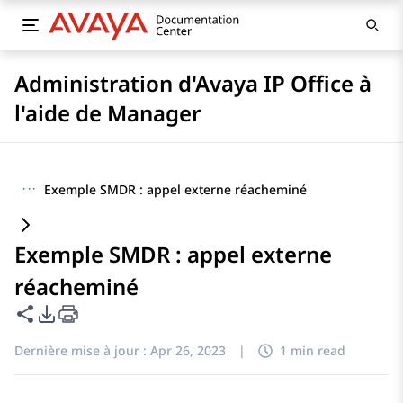
Administration d'Avaya IP Office à
l'aide de Manager
···
Exemple SMDR : appel externe réacheminé
Exemple SMDR : appel externe
réacheminé
Partager cette page
Options d'exportation PDF
Dernière mise à jour :
Apr 26, 2023
|
1 min read