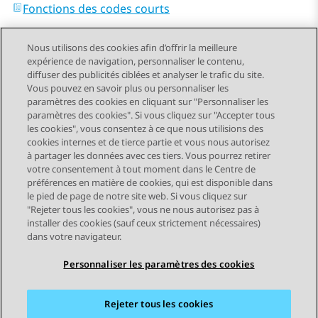
Fonctions des codes courts
Nous utilisons des cookies afin d’offrir la meilleure
expérience de navigation, personnaliser le contenu,
diffuser des publicités ciblées et analyser le trafic du site.
Vous pouvez en savoir plus ou personnaliser les
Send Feedback
paramètres des cookies en cliquant sur "Personnaliser les
paramètres des cookies". Si vous cliquez sur "Accepter tous
les cookies", vous consentez à ce que nous utilisions des
cookies internes et de tierce partie et vous nous autorisez
Sujet précédent
Sujet suivant
à partager les données avec ces tiers. Vous pourrez retirer
Navigation par sujet
votre consentement à tout moment dans le Centre de
préférences en matière de cookies, qui est disponible dans
le pied de page de notre site web. Si vous cliquez sur
STAY CONNECTED
"Rejeter tous les cookies", vous ne nous autorisez pas à
installer des cookies (sauf ceux strictement nécessaires)
dans votre navigateur.
Personnaliser les paramètres des cookies
Rejeter tous les cookies
Plan du site
Conditions d'utilisation
Confidentialité