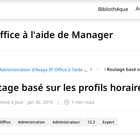
Bibliothèque
A
ffice à l'aide de Manager
···
Administration d'Avaya IP Office à l'aide de Manager
age basé sur les profils horair
titre
mise à jour :
Jan 30, 2015
|
1 min read
Office
Administration
Administrateur
12.3
Expert