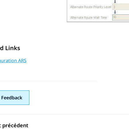
d Links
guration ARS
 Feedback
t précédent