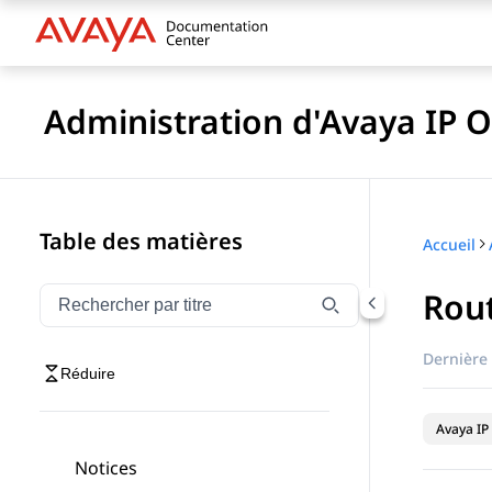
Administration d'Avaya IP O
Table des matières
Accueil
Rout
Filtrer la navigation par titre
Saisissez pour filtrer les éléments de navigation par 
Dernière 
Réduire
Avaya IP 
Notices