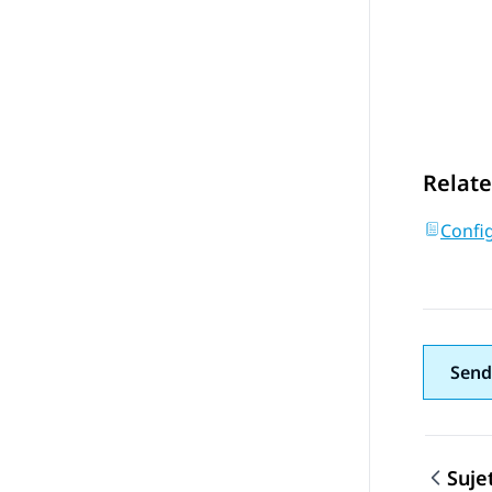
Relate
Confi
Send
Suje