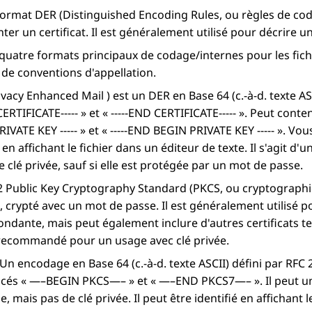
ormat DER (Distinguished Encoding Rules, ou règles de codag
ter un certificat. Il est généralement utilisé pour décrire un 
e quatre formats principaux de codage/internes pour les fichie
de conventions d'appellation.
vacy Enhanced Mail ) est un DER en Base 64 (c.-à-d. texte ASC
ERTIFICATE----- » et « -----END CERTIFICATE----- ». Peut conte
IVATE KEY ----- » et « -----END BEGIN PRIVATE KEY ----- ». Vo
é en affichant le fichier dans un éditeur de texte. Il s'agit
 clé privée, sauf si elle est protégée par un mot de passe.
2
Public Key Cryptography Standard (PKCS, ou cryptographie
, crypté avec un mot de passe. Il est généralement utilisé pou
ndante, mais peut également inclure d'autres certificats tels
recommandé pour un usage avec clé privée.
Un encodage en Base 64 (c.-à-d. texte ASCII) défini par RFC 
cés « —–BEGIN PKCS—– » et « —–END PKCS7—– ». Il peut uniq
e, mais pas de clé privée. Il peut être identifié en affichant 