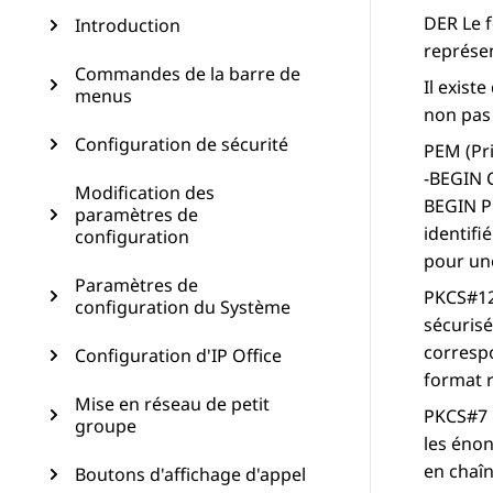
DER
Le f
Introduction
représen
Commandes de la barre de
Il exist
menus
non pas 
Configuration de sécurité
PEM
(Pri
-BEGIN C
Modification des
BEGIN PR
paramètres de
identifi
configuration
pour une
Paramètres de
PKCS#1
configuration du Système
sécurisé
correspo
Configuration d'IP Office
format 
Mise en réseau de petit
PKCS#7
groupe
les énon
en chaîn
Boutons d'affichage d'appel