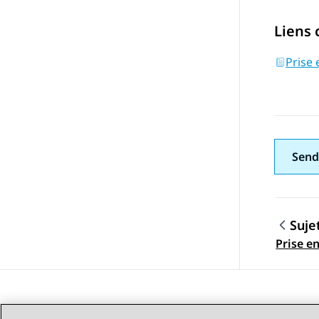
Liens
Prise 
Send
Suje
Navig
Prise en