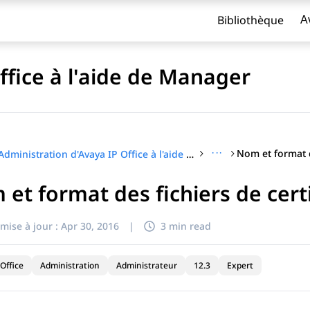
Bibliothèque
A
ffice à l'aide de Manager
···
Administration d'Avaya IP Office à l'aide de Manager
et format des fichiers de certi
titre
mise à jour :
Apr 30, 2016
|
3 min read
Office
Administration
Administrateur
12.3
Expert