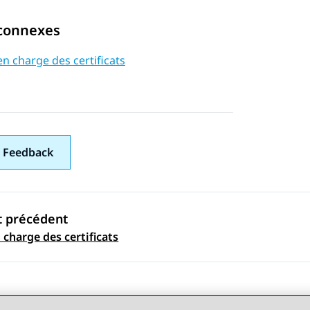
 connexes
en charge des certificats
 Feedback
t précédent
ation par sujet
 charge des certificats