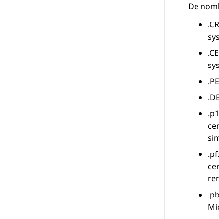
De nomb
.CR
sy
.CE
sy
.P
.D
.p
cer
si
.p
cer
re
.p
Mic