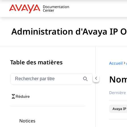
Administration d'Avaya IP O
Table des matières
Accueil
Nom 
Filtrer la navigation par titre
Saisissez pour filtrer les éléments de navigation par 
Dernière 
Réduire
Avaya IP 
Notices