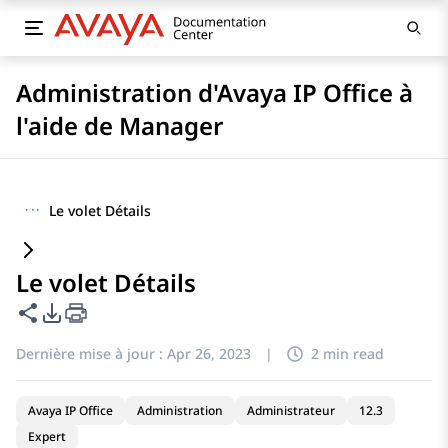
Administration d'Avaya IP Office à
l'aide de Manager
···
Le volet Détails
Le volet Détails
Partager cette page
Options d'exportation PDF
Dernière mise à jour :
Apr 26, 2023
|
2 min read
Avaya IP Office
Administration
Administrateur
12.3
Expert