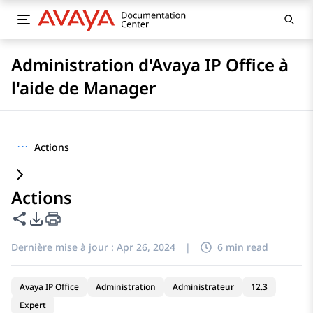
Administration d'Avaya IP Office à
l'aide de Manager
···
Actions
Actions
Partager cette page
Options d'exportation PDF
Dernière mise à jour :
Apr 26, 2024
|
6 min read
Avaya IP Office
Administration
Administrateur
12.3
Expert