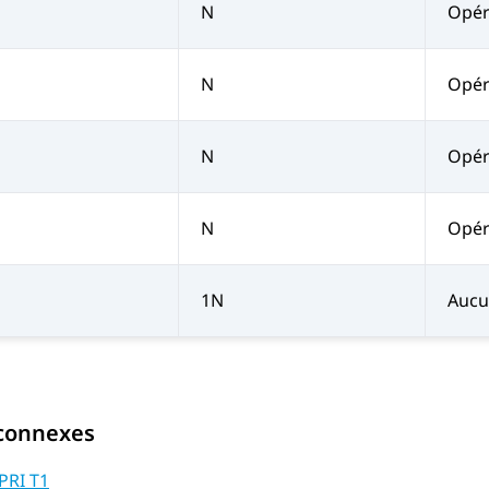
N
Opéra
N
Opér
N
Opér
N
Opér
1N
Aucu
 connexes
PRI T1