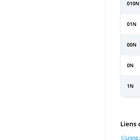
010N
01N
00N
0N
1N
Liens
Ligne 