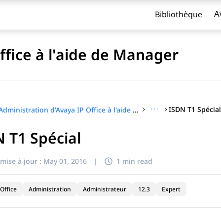
Bibliothèque
A
ffice à l'aide de Manager
···
ISDN T1 Spécia
Administration d'Avaya IP Office à l'aide de Manager
 T1 Spécial
titre
mise à jour :
May 01, 2016
|
1 min read
Office
Administration
Administrateur
12.3
Expert