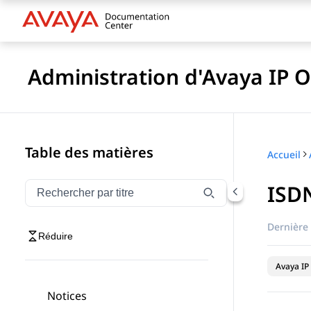
Administration d'Avaya IP O
Table des matières
Accueil
ISDN
Filtrer la navigation par titre
Saisissez pour filtrer les éléments de navigation par 
Dernière 
Réduire
Avaya IP 
Notices