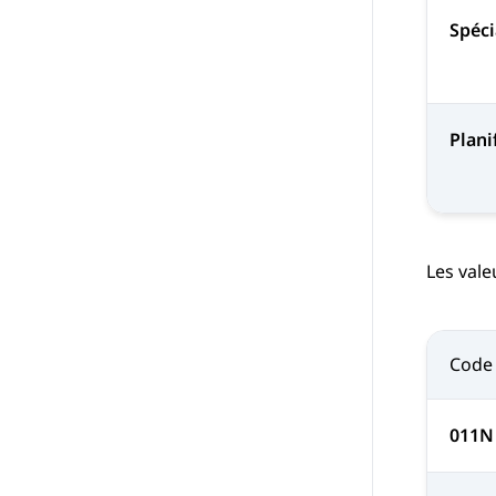
Spéci
Plani
Les vale
Code 
011N