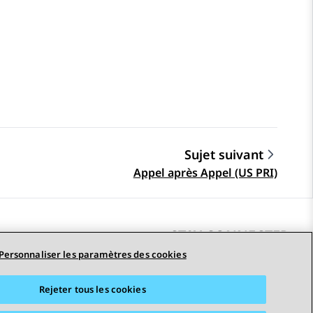
Sujet suivant
Appel après Appel (US PRI)
STAY CONNECTED
Personnaliser les paramètres des cookies
Rejeter tous les cookies
erciales
Accessibilité
© 2026 Avaya LLC