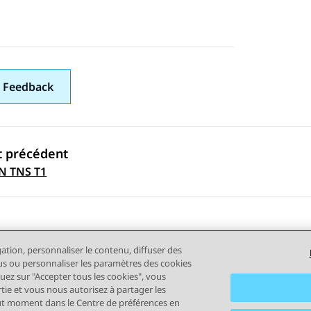
 Feedback
t précédent
ation par sujet
N TNS T1
gation, personnaliser le contenu, diffuser des
plus ou personnaliser les paramètres des cookies
quez sur "Accepter tous les cookies", vous
rtie et vous nous autorisez à partager les
out moment dans le Centre de préférences en
tilisation
Confidentialité
Politique de cookies
Marques comm