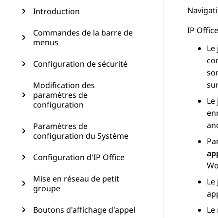
Navigati
Introduction
IP Offic
Commandes de la barre de
menus
Le 
con
Configuration de sécurité
so
sur
Modification des
paramètres de
Le 
configuration
enr
an
Paramètres de
configuration du Système
Par
ap
Configuration d'IP Office
Wo
Mise en réseau de petit
Le 
groupe
ap
Boutons d'affichage d'appel
Le