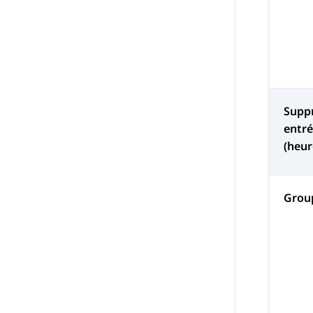
Suppr
entré
(heur
Grou