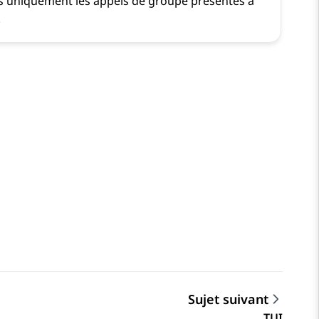
s uniquement les appels de groupe présentés à
.
Sujet suivant
TUI