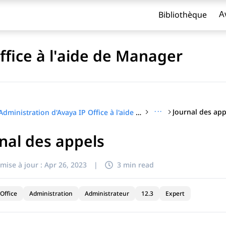
Bibliothèque
A
ffice à l'aide de Manager
···
Journal des app
Administration d'Avaya IP Office à l'aide de Manager
nal des appels
titre
mise à jour :
Apr 26, 2023
|
3 min read
Office
Administration
Administrateur
12.3
Expert