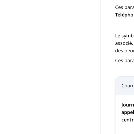
Ces para
Télépho
Le symb
associé.
des heure
Ces par
Cha
Journ
appe
centr