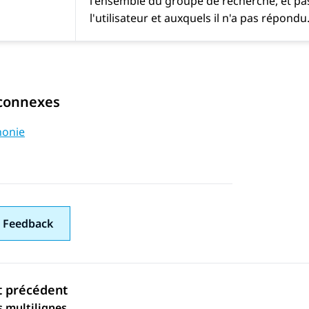
l'ensemble du groupe de recherche, et pa
l'utilisateur et auxquels il n'a pas répondu
 connexes
honie
 Feedback
t précédent
ation par sujet
 multilignes