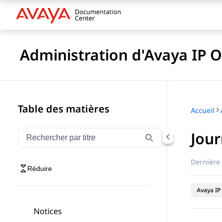
Administration d'Avaya IP O
Table des matières
Accueil
Jour
Filtrer la navigation par titre
Saisissez pour filtrer les éléments de navigation par 
Dernière 
Réduire
Avaya IP 
Notices