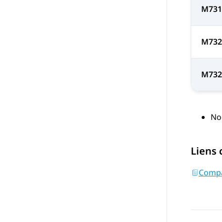
M73
M732
M73
No
Liens
Compat