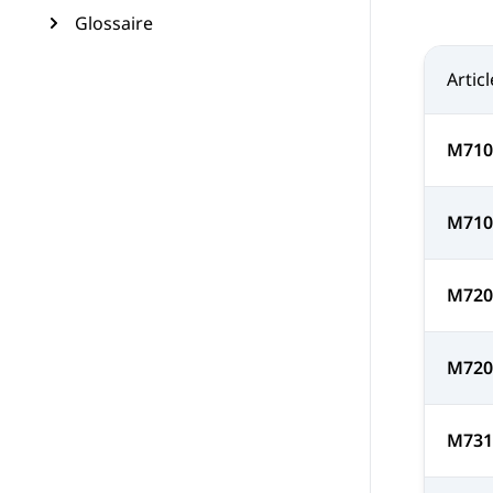
Glossaire
Articl
M710
M71
M720
M72
M731