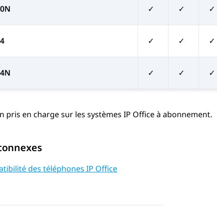
10N
✓
✓
✓
4
✓
✓
✓
24N
✓
✓
✓
n pris en charge sur les systèmes
IP Office
à abonnement.
 connexes
ibilité des téléphones IP Office