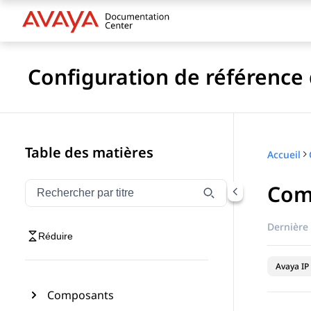
Configuration de référence 
Table des matières
Accueil
Comp
Filtrer la navigation par titre
Saisissez pour filtrer les éléments de navigation par 
Dernière 
Réduire
Avaya IP 
Composants