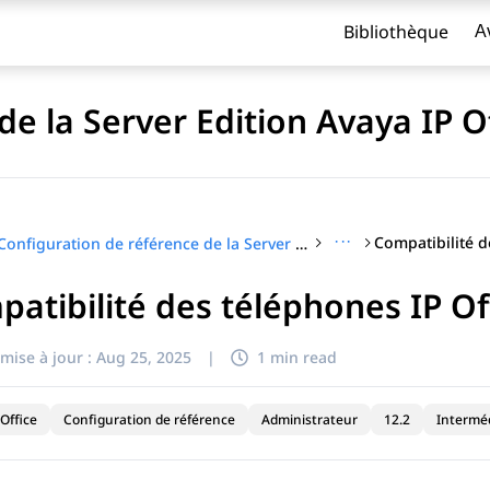
Bibliothèque
A
de la Server Edition Avaya IP O
···
Configuration de référence de la Server Edition Avaya IP Office™ Platform
atibilité des téléphones IP Off
titre
mise à jour :
Aug 25, 2025
|
1 min read
Office
Configuration de référence
Administrateur
12.2
Interméd