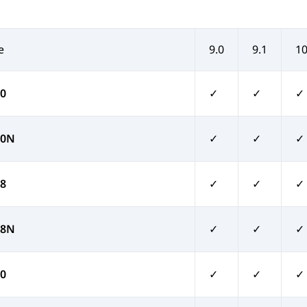
e
9.0
9.1
10
0
✓
✓
✓
00N
✓
✓
✓
8
✓
✓
✓
08N
✓
✓
✓
0
✓
✓
✓