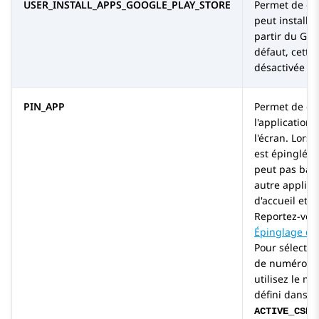
USER_INSTALL_APPS_GOOGLE_PLAY_STORE
Permet de défi
peut installe
partir du Goo
défaut, cette 
désactivée (0)
PIN_APP
Permet de déf
l'application 
l'écran. Lors
est épinglée, 
peut pas bas
autre applica
d'accueil et 
Reportez-vous
Épinglage d'u
Pour sélectio
de numérotat
utilisez le m
défini dans 
ACTIVE_CSDK