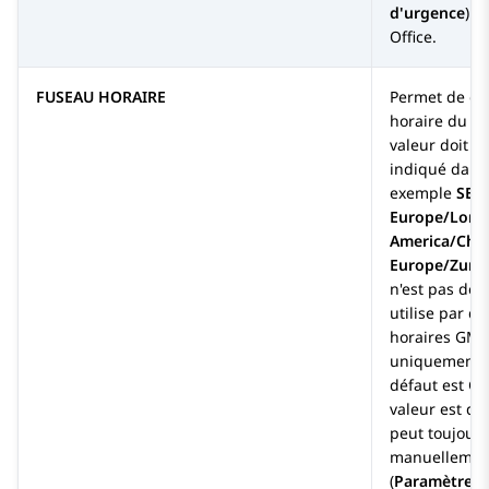
d'urgence
) p
Office
.
FUSEAU HORAIRE
Permet de déf
horaire du té
valeur doit ê
indiqué dans 
exemple
SET
Europe/Lond
America/Chic
Europe/Zuric
n'est pas défi
utilise par d
horaires GMT 
uniquement).
défaut est GM
valeur est défi
peut toujours
manuellement
(
Paramètres