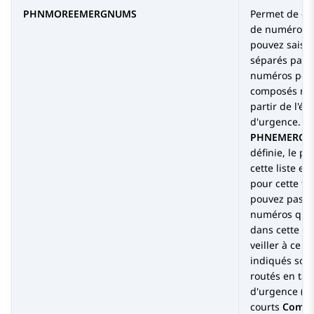
PHNMOREEMERGNUMS
Permet de dé
de numéros d
pouvez saisi
séparés par de
numéros peuv
composés ma
partir de l'é
d'urgence. Si
PHNEMERG
définie, le p
cette liste es
pour cette fo
pouvez pas 
numéros qui 
dans cette li
veiller à ce 
indiqués soi
routés en ta
d'urgence (à 
courts
Compo