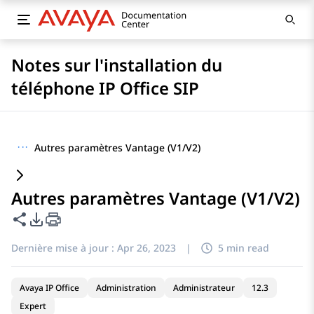
Notes sur l'installation du
téléphone IP Office SIP
···
Autres paramètres Vantage (V1/V2)
Autres paramètres Vantage (V1/V2)
Partager cette page
Options d'exportation PDF
Dernière mise à jour :
Apr 26, 2023
|
5 min read
Avaya IP Office
Administration
Administrateur
12.3
Expert