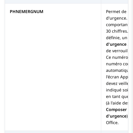
PHNEMERGNUM
Permet de dé
d'urgence. S
comportant 
30 chiffres. S
définie, un 
d'urgence
app
de verrouilla
Ce numéro c
numéro com
automatiquem
l'écran Appel
devez veiller
indiqué soit 
en tant que 
(à l'aide des 
Composer u
d'urgence
) p
Office
.