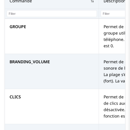
Commande
Description
GROUPE
Permet de déf
groupe utilis
téléphone. La
est 0.
BRANDING_VOLUME
Permet de déf
sonore de la 
La plage s'éte
(fort). La val
CLICS
Permet de défi
de clics audio
désactivée. P
fonction est a