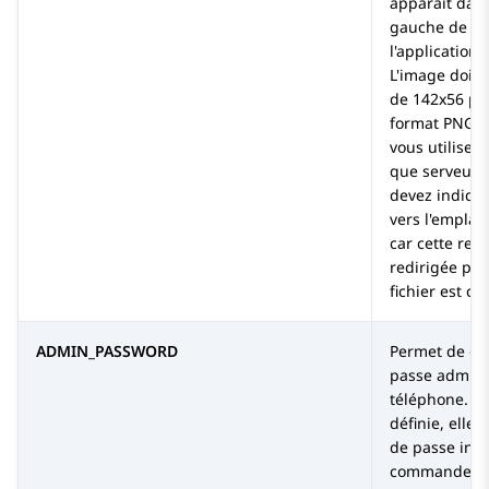
apparaît dans
gauche de l'é
l'application
L'image doit 
de 142x56 pix
format PNG, J
vous utilisez
que serveur d
devez indiqu
vers l'emplac
car cette req
redirigée par 
fichier est c
ADMIN_PASSWORD
Permet de déf
passe admini
téléphone. Si 
définie, elle
de passe ind
commande
P