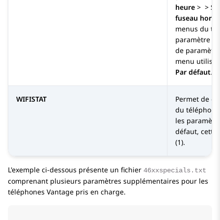
heure
>
>
Sé
fuseau horai
menus du tél
paramètre déf
de paramètre
menu utilisa
Par défaut
.
WIFISTAT
Permet de défi
du téléphone
les paramètre
défaut, cette 
(1).
L'exemple ci-dessous présente un fichier
46xxspecials.txt
comprenant plusieurs paramètres supplémentaires pour les
téléphones Vantage pris en charge.