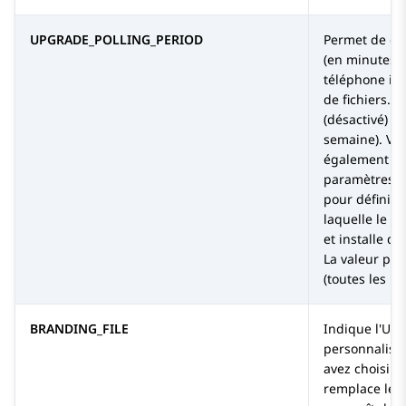
UPGRADE_POLLING_PERIOD
Permet de déf
(en minutes) 
téléphone in
de fichiers. L
(désactivé) à
semaine). Vo
également uti
paramètres s
pour définir 
laquelle le t
et installe de
La valeur par
(toutes les he
BRANDING_FILE
Indique l'URL
personnalisat
avez choisi l'
remplace le j