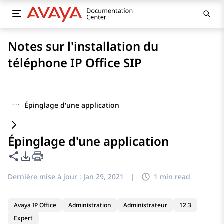
Notes sur l'installation du
téléphone IP Office SIP
···
Épinglage d'une application
Épinglage d'une application
Partager cette page
Options d'exportation PDF
Dernière mise à jour :
Jan 29, 2021
|
1 min read
Avaya IP Office
Administration
Administrateur
12.3
Expert