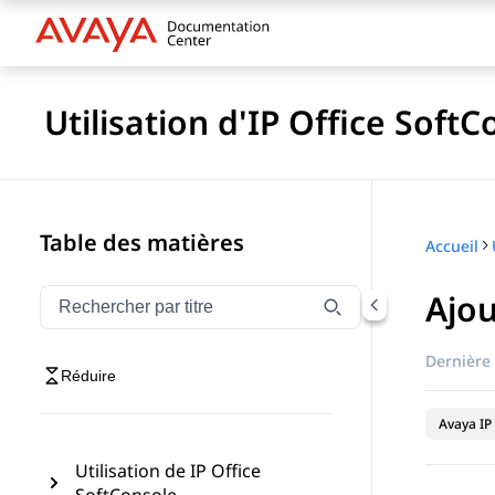
Utilisation d'IP Office Soft
Table des matières
Accueil
Ajou
Filtrer la navigation par titre
Saisissez pour filtrer les éléments de navigation par 
Dernière 
Réduire
Avaya IP 
Utilisation de IP Office