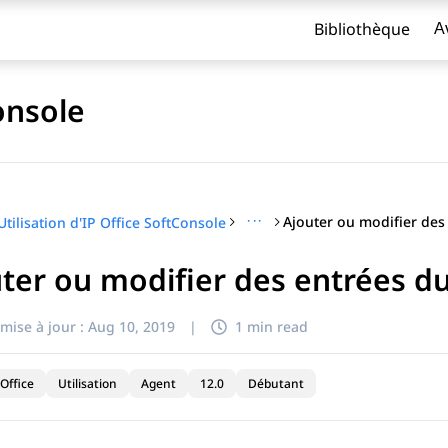
Bibliothèque
A
Console
···
Utilisation d'IP Office SoftConsole
ter ou modifier des entrées du
titre
mise à jour :
Aug 10, 2019
|
1 min read
Office
Utilisation
Agent
12.0
Débutant