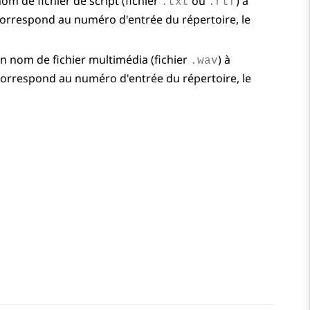
om de fichier de script (fichier
ou
) à
.txt
.rtf
 correspond au numéro d'entrée du répertoire, le
n nom de fichier multimédia (fichier
) à
.wav
 correspond au numéro d'entrée du répertoire, le