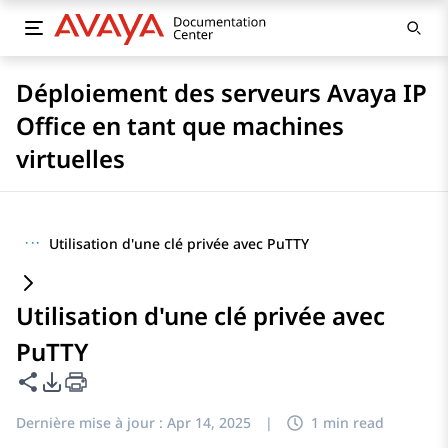
Déploiement des serveurs Avaya IP
Office en tant que machines
virtuelles
···
Utilisation d'une clé privée avec PuTTY
Utilisation d'une clé privée avec
PuTTY
Partager cette page
Options d'exportation PDF
Dernière mise à jour :
Apr 14, 2025
|
1 min read