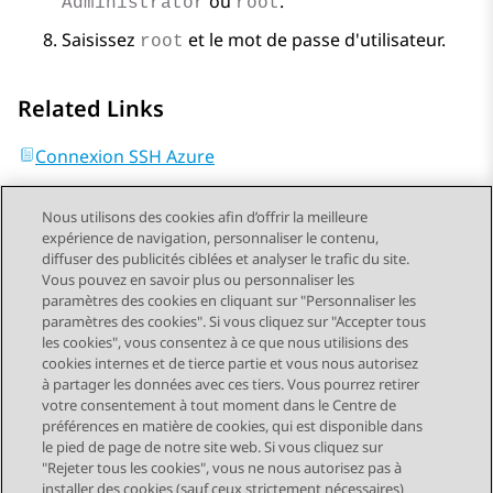
ou
.
Administrator
root
Saisissez
et le mot de passe d'utilisateur.
root
Related Links
Connexion SSH Azure
Nous utilisons des cookies afin d’offrir la meilleure
expérience de navigation, personnaliser le contenu,
diffuser des publicités ciblées et analyser le trafic du site.
Vous pouvez en savoir plus ou personnaliser les
Send Feedback
paramètres des cookies en cliquant sur "Personnaliser les
paramètres des cookies". Si vous cliquez sur "Accepter tous
les cookies", vous consentez à ce que nous utilisions des
cookies internes et de tierce partie et vous nous autorisez
Sujet précédent
Sujet suivant
à partager les données avec ces tiers. Vous pourrez retirer
Navigation par sujet
votre consentement à tout moment dans le Centre de
préférences en matière de cookies, qui est disponible dans
le pied de page de notre site web. Si vous cliquez sur
STAY CONNECTED
"Rejeter tous les cookies", vous ne nous autorisez pas à
installer des cookies (sauf ceux strictement nécessaires)