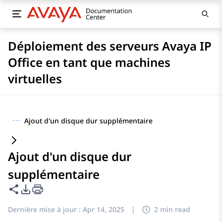
Déploiement des serveurs Avaya IP
Office en tant que machines
virtuelles
···
Ajout d'un disque dur supplémentaire
Ajout d'un disque dur
supplémentaire
Partager cette page
Options d'exportation PDF
Dernière mise à jour :
Apr 14, 2025
|
2 min read