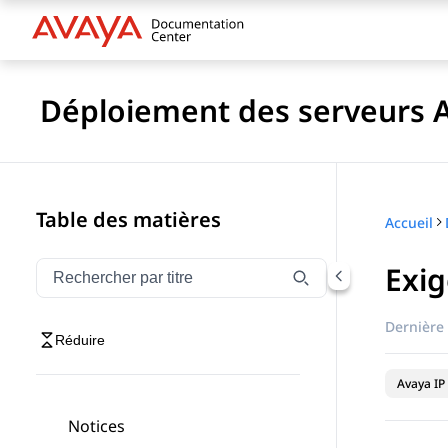
Déploiement des serveurs Av
Table des matières
Accueil
Exig
Filtrer la navigation par titre
Saisissez pour filtrer les éléments de navigation par 
Dernière 
Réduire
Avaya IP 
Notices