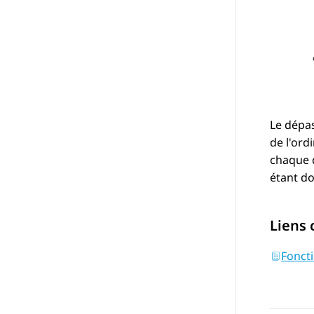
Le dépas
de l'ord
chaque d
étant do
Liens
Fonct