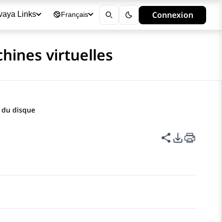
Connexion
vaya Links
Français
hines virtuelles
 du disque
Partager cet
Options d