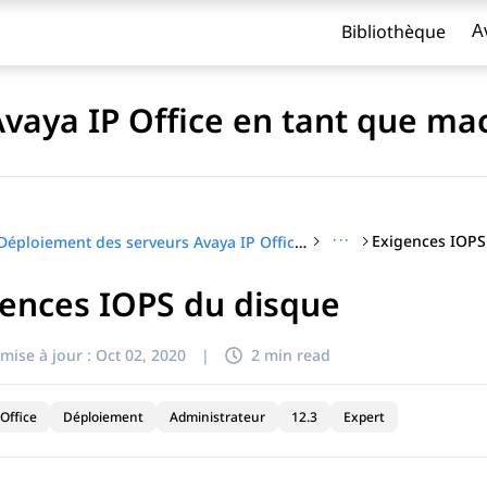
Bibliothèque
A
aya IP Office en tant que mac
···
Exigences IOPS
Déploiement des serveurs Avaya IP Office en tant que machines virtuelles
ences IOPS du disque
titre
mise à jour :
Oct 02, 2020
|
2 min read
Office
Déploiement
Administrateur
12.3
Expert