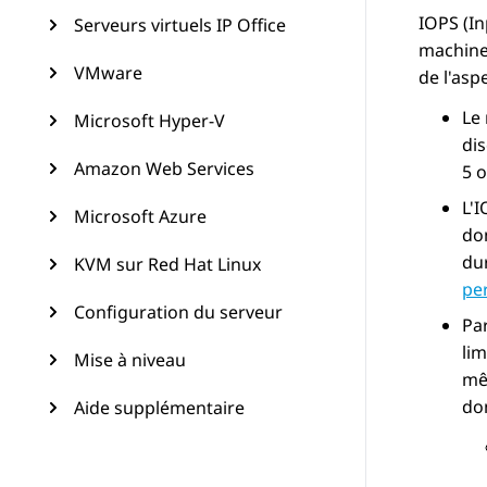
IOPS (In
Serveurs virtuels IP Office
machine 
VMware
de l'asp
Le 
Microsoft Hyper-V
di
Amazon Web Services
5 o
L'
Microsoft Azure
do
dur
KVM sur Red Hat Linux
pe
Configuration du serveur
Par
lim
Mise à niveau
mê
do
Aide supplémentaire