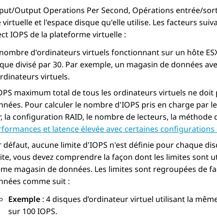
put/Output Operations Per Second, Opérations entrée/sort
virtuelle et l'espace disque qu'elle utilise. Les facteurs sui
ect IOPS de la plateforme virtuelle :
nombre d'ordinateurs virtuels fonctionnant sur un hôte ESXi
sque divisé par 30. Par exemple, un magasin de données ave
rdinateurs virtuels.
IOPS maximum total de tous les ordinateurs virtuels ne doit
nnées. Pour calculer le nombre d'IOPS pris en charge par le
, la configuration RAID, le nombre de lecteurs, la méthode 
rformances et latence élevée avec certaines configurations
 défaut, aucune limite d'IOPS n'est définie pour chaque disq
ite, vous devez comprendre la façon dont les limites sont uti
me magasin de données. Les limites sont regroupées de faço
nnées comme suit :
Exemple
: 4 disques d’ordinateur virtuel utilisant la m
sur 100 IOPS.